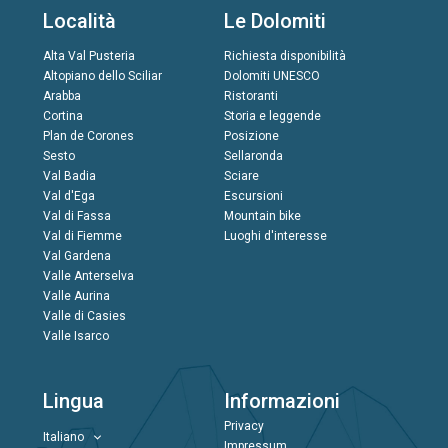
Località
Le Dolomiti
Alta Val Pusteria
Richiesta disponibilità
Altopiano dello Sciliar
Dolomiti UNESCO
Arabba
Ristoranti
Cortina
Storia e leggende
Plan de Corones
Posizione
Sesto
Sellaronda
Val Badia
Sciare
Val d'Ega
Escursioni
Val di Fassa
Mountain bike
Val di Fiemme
Luoghi d'interesse
Val Gardena
Valle Anterselva
Valle Aurina
Valle di Casies
Valle Isarco
Lingua
Informazioni
Privacy
Italiano
Impressum