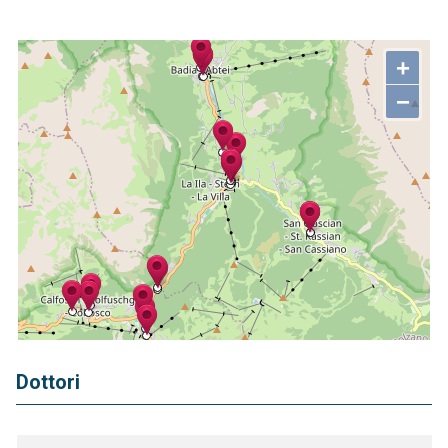
+
−
Dottori