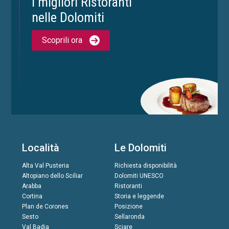
I migliori Ristoranti
nelle Dolomiti
Scoprili ora
Località
Le Dolomiti
Alta Val Pusteria
Richiesta disponibilità
Altopiano dello Sciliar
Dolomiti UNESCO
Arabba
Ristoranti
Cortina
Storia e leggende
Plan de Corones
Posizione
Sesto
Sellaronda
Val Badia
Sciare