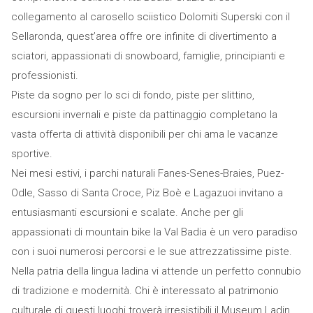
collegamento al carosello sciistico Dolomiti Superski con il
Sellaronda, quest’area offre ore infinite di divertimento a
sciatori, appassionati di snowboard, famiglie, principianti e
professionisti.
Piste da sogno per lo sci di fondo, piste per slittino,
escursioni invernali e piste da pattinaggio completano la
vasta offerta di attività disponibili per chi ama le vacanze
sportive.
Nei mesi estivi, i parchi naturali Fanes-Senes-Braies, Puez-
Odle, Sasso di Santa Croce, Piz Boè e Lagazuoi invitano a
entusiasmanti escursioni e scalate. Anche per gli
appassionati di mountain bike la Val Badia è un vero paradiso
con i suoi numerosi percorsi e le sue attrezzatissime piste.
Nella patria della lingua ladina vi attende un perfetto connubio
di tradizione e modernità. Chi è interessato al patrimonio
culturale di questi luoghi troverà irresistibili il Museum Ladin