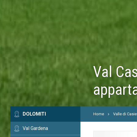
Val Cas
apparta
DOLOMITI
Home
Valle di Casi
Val Gardena