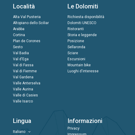
Località
Le Dolomiti
Alta Val Pusteria
Richiesta disponibilità
Altopiano dello Sciliar
Dolomiti UNESCO
Arabba
Ristoranti
Cortina
Storia e leggende
Plan de Corones
Posizione
Sesto
Sellaronda
Val Badia
Sciare
Val d'Ega
Escursioni
Val di Fassa
Mountain bike
Val di Fiemme
Luoghi d'interesse
Val Gardena
Valle Anterselva
Valle Aurina
Valle di Casies
Valle Isarco
Lingua
Informazioni
Privacy
Italiano
Impressum