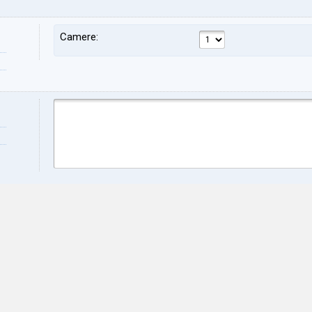
Camere:
Nome:
Cog
Indirizzo:
CAP
Città:
Prov