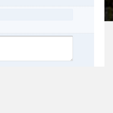
nome:
:
incia: