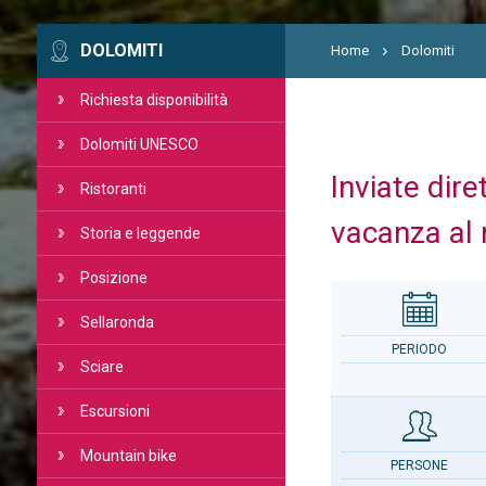
DOLOMITI
Home
Dolomiti
Richiesta disponibilità
Dolomiti UNESCO
Inviate dire
Ristoranti
vacanza al 
Storia e leggende
Posizione
Sellaronda
PERIODO
Sciare
Escursioni
Mountain bike
PERSONE