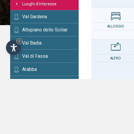
Luoghi d'interesse
Val Gardena
ALLOGGIO
Altopiano dello Sciliar
×
Val Badia
Val di Fassa
ALTRO
Arabba
Cortina
Val d'Ega
CONTATTO
Val di Fiemme
Alta Val Pusteria