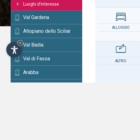
Luoghi d'interesse
Val Gardena
ALLOGGIO
Altopiano dello Sciliar
×
Val Badia
Val di Fassa
ALTRO
Arabba
Cortina
Val d'Ega
CONTATTO
Val di Fiemme
Alta Val Pusteria