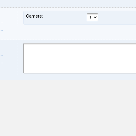
Camere:
Nome:
Cog
Indirizzo:
CAP
Città:
Prov