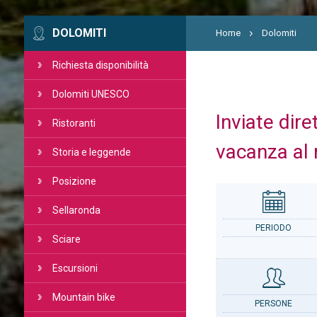
DOLOMITI
Home
Dolomiti
Richiesta disponibilità
Dolomiti UNESCO
Inviate dire
Ristoranti
vacanza al 
Storia e leggende
Posizione
Sellaronda
PERIODO
Sciare
Escursioni
Mountain bike
PERSONE