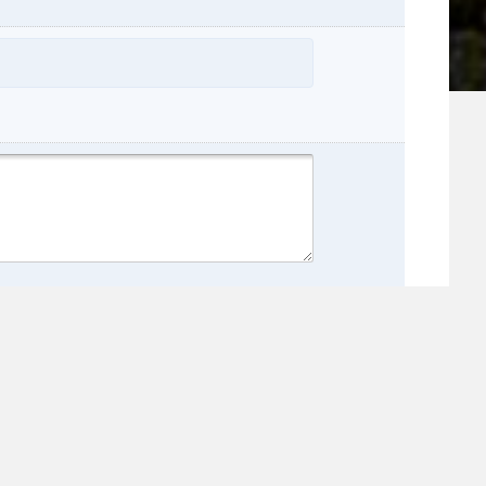
nome:
:
incia: