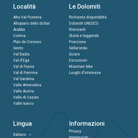
Località
Le Dolomiti
Alta Val Pusteria
Richiesta disponibilità
Altopiano dello Sciliar
Dolomiti UNESCO
Arabba
Ristoranti
Cortina
Storia e leggende
Plan de Corones
Posizione
Sesto
Sellaronda
Val Badia
Sciare
Val d'Ega
Escursioni
Val di Fassa
Mountain bike
Val di Fiemme
Luoghi d'interesse
Val Gardena
Valle Anterselva
Valle Aurina
Valle di Casies
Valle Isarco
Lingua
Informazioni
Privacy
Italiano
Impressum