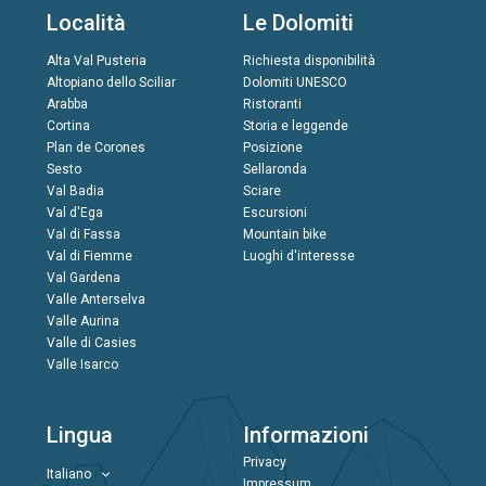
Località
Le Dolomiti
Alta Val Pusteria
Richiesta disponibilità
Altopiano dello Sciliar
Dolomiti UNESCO
Arabba
Ristoranti
Cortina
Storia e leggende
Plan de Corones
Posizione
Sesto
Sellaronda
Val Badia
Sciare
Val d'Ega
Escursioni
Val di Fassa
Mountain bike
Val di Fiemme
Luoghi d'interesse
Val Gardena
Valle Anterselva
Valle Aurina
Valle di Casies
Valle Isarco
Lingua
Informazioni
Privacy
Italiano
Impressum