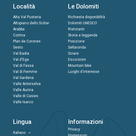
Località
Le Dolomiti
Alta Val Pusteria
Richiesta disponibilità
Altopiano dello Sciliar
Dolomiti UNESCO
Arabba
Ristoranti
Cortina
Storia e leggende
Plan de Corones
Posizione
Sesto
Sellaronda
Val Badia
Sciare
Val d'Ega
Escursioni
Val di Fassa
Mountain bike
Val di Fiemme
Luoghi d'interesse
Val Gardena
Valle Anterselva
Valle Aurina
Valle di Casies
Valle Isarco
Lingua
Informazioni
Privacy
Italiano
Impressum