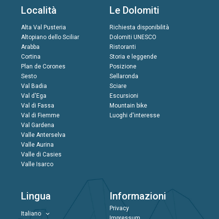
Località
Le Dolomiti
Alta Val Pusteria
Richiesta disponibilità
Altopiano dello Sciliar
Dolomiti UNESCO
Arabba
Ristoranti
Cortina
Storia e leggende
Plan de Corones
Posizione
Sesto
Sellaronda
Val Badia
Sciare
Val d'Ega
Escursioni
Val di Fassa
Mountain bike
Val di Fiemme
Luoghi d'interesse
Val Gardena
Valle Anterselva
Valle Aurina
Valle di Casies
Valle Isarco
Lingua
Informazioni
Privacy
Italiano
Impressum