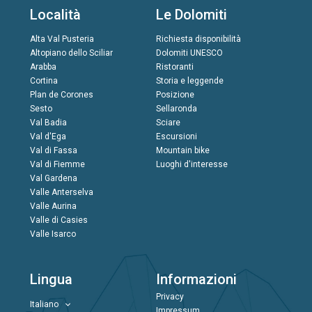
Località
Le Dolomiti
Alta Val Pusteria
Richiesta disponibilità
Altopiano dello Sciliar
Dolomiti UNESCO
Arabba
Ristoranti
Cortina
Storia e leggende
Plan de Corones
Posizione
Sesto
Sellaronda
Val Badia
Sciare
Val d'Ega
Escursioni
Val di Fassa
Mountain bike
Val di Fiemme
Luoghi d'interesse
Val Gardena
Valle Anterselva
Valle Aurina
Valle di Casies
Valle Isarco
Lingua
Informazioni
Privacy
Italiano
Impressum