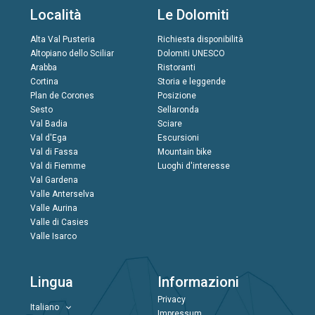
Località
Le Dolomiti
Alta Val Pusteria
Richiesta disponibilità
Altopiano dello Sciliar
Dolomiti UNESCO
Arabba
Ristoranti
Cortina
Storia e leggende
Plan de Corones
Posizione
Sesto
Sellaronda
Val Badia
Sciare
Val d'Ega
Escursioni
Val di Fassa
Mountain bike
Val di Fiemme
Luoghi d'interesse
Val Gardena
Valle Anterselva
Valle Aurina
Valle di Casies
Valle Isarco
Lingua
Informazioni
Privacy
Italiano
Impressum