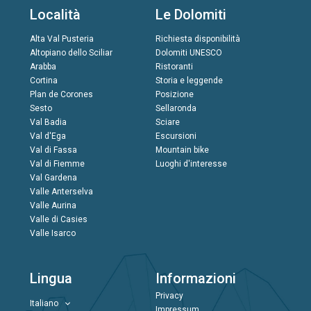
Località
Le Dolomiti
Alta Val Pusteria
Richiesta disponibilità
Altopiano dello Sciliar
Dolomiti UNESCO
Arabba
Ristoranti
Cortina
Storia e leggende
Plan de Corones
Posizione
Sesto
Sellaronda
Val Badia
Sciare
Val d'Ega
Escursioni
Val di Fassa
Mountain bike
Val di Fiemme
Luoghi d'interesse
Val Gardena
Valle Anterselva
Valle Aurina
Valle di Casies
Valle Isarco
Lingua
Informazioni
Privacy
Italiano
Impressum