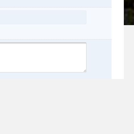
nome:
:
incia: