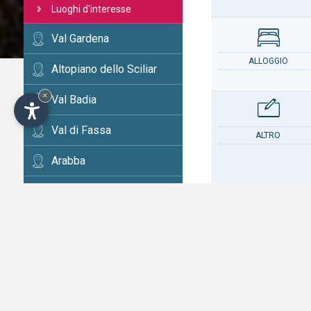
Luoghi d'interesse
Val Gardena
ALLOGGIO
Altopiano dello Sciliar
×
Val Badia
Val di Fassa
ALTRO
Arabba
Cortina
Val d'Ega
CONTATTO
Val di Fiemme
Alta Val Pusteria