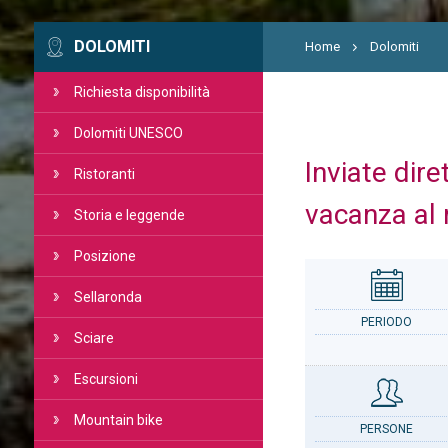
DOLOMITI
Home
Dolomiti
Richiesta disponibilità
Dolomiti UNESCO
Inviate dire
Ristoranti
vacanza al 
Storia e leggende
Posizione
Sellaronda
PERIODO
Sciare
Escursioni
Mountain bike
PERSONE