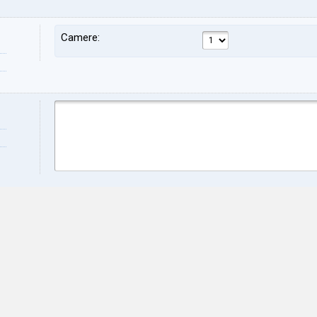
Camere:
Nome:
Cog
Indirizzo:
CAP
Città:
Prov