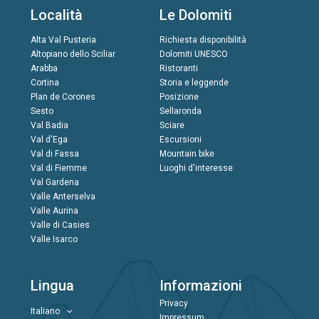
Località
Le Dolomiti
Alta Val Pusteria
Richiesta disponibilità
Altopiano dello Sciliar
Dolomiti UNESCO
Arabba
Ristoranti
Cortina
Storia e leggende
Plan de Corones
Posizione
Sesto
Sellaronda
Val Badia
Sciare
Val d'Ega
Escursioni
Val di Fassa
Mountain bike
Val di Fiemme
Luoghi d'interesse
Val Gardena
Valle Anterselva
Valle Aurina
Valle di Casies
Valle Isarco
Lingua
Informazioni
Privacy
Italiano
Impressum