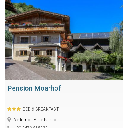
Pension Moarhof
BED & BREAKFAST
Velturno - Valle Isarco
+39 0472 855232