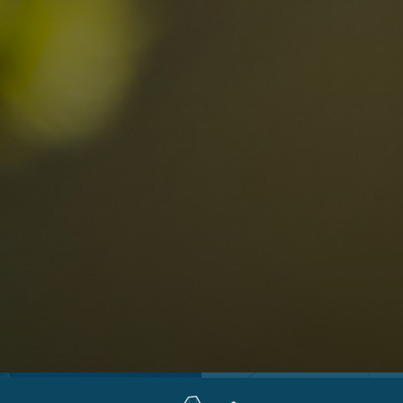
Località
Alta Val Pusteria
R
Altopiano dello Sciliar
D
0
Arabba
R
Cortina
S
Bambini
Plan de Corones
P
Sesto
S
Val Badia
S
Val d'Ega
E
hiesta
Val di Fassa
M
za impegno
Val di Fiemme
L
Val Gardena
Valle Anterselva
Valle Aurina
Valle di Casies
Valle Isarco