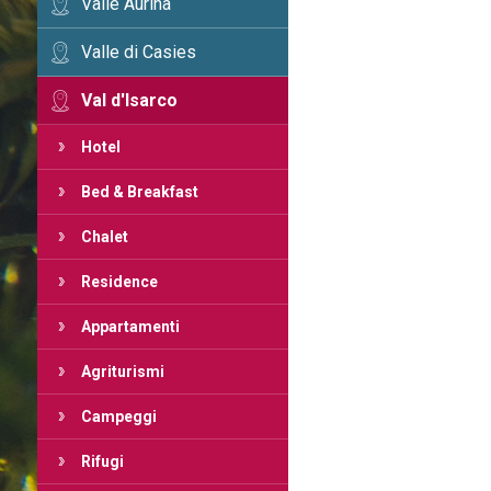
Valle Aurina
Valle di Casies
Val d'Isarco
Hotel
Bed & Breakfast
Chalet
Residence
Appartamenti
Agriturismi
Campeggi
Rifugi