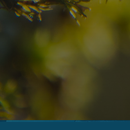
07
08
2
Arrivo
Partenza
Adulti
Ric
Hotel
Località
sen