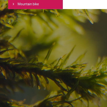
Mountain bike
Avete già trovato la
destinazione dei vostr
Verificate la disponibilità per la vostra vacan