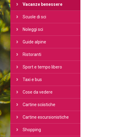
Vacanze benessere
Scuole di sci
Noleggi sci
Guide alpine
Ristoranti
Sport e tempo libero
Taxi e bus
Cose da vedere
Cartine sciistiche
Cartine escursionistiche
Shopping