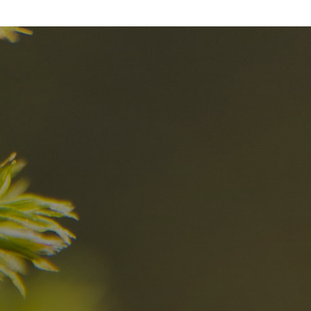
I migliori Rist
nelle Dolomiti
i sogni?
Scoprili ora
za nelle Dolomiti