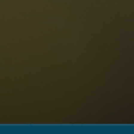
Le Dolomiti
Lingua
ichiesta disponibilità
Italiano
olomiti UNESCO
istoranti
toria e leggende
osizione
ellaronda
ciare
Informazioni
scursioni
ountain bike
Privacy
uoghi d'interesse
Impressum