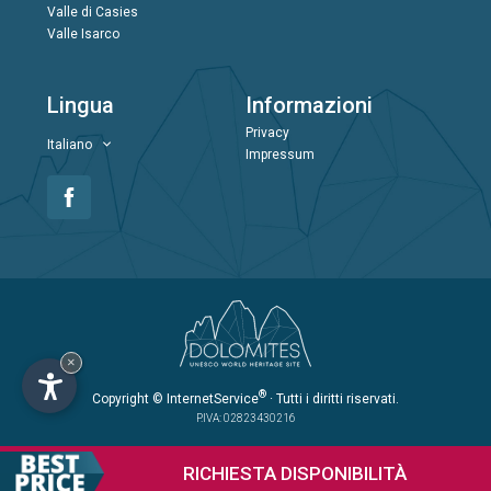
Valle di Casies
Valle Isarco
Lingua
Informazioni
Privacy
Italiano
Impressum
×
®
Copyright
© InternetService
· Tutti i diritti riservati.
P.IVA: 02823430216
RICHIESTA
DISPONIBILITÀ