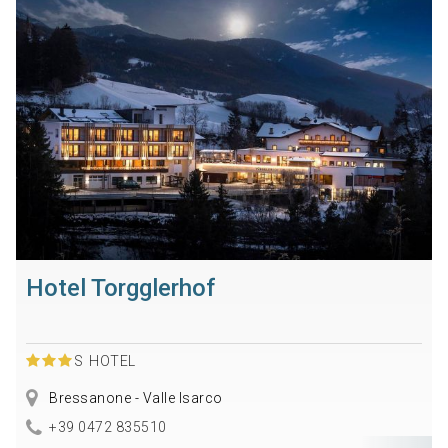
Hotel Torgglerhof
S
HOTEL
Bressanone - Valle Isarco
+39 0472 835510