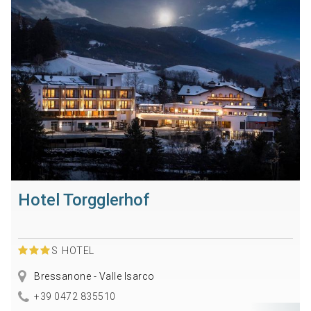
Hotel Torgglerhof
S
HOTEL
Bressanone - Valle Isarco
+39 0472 835510