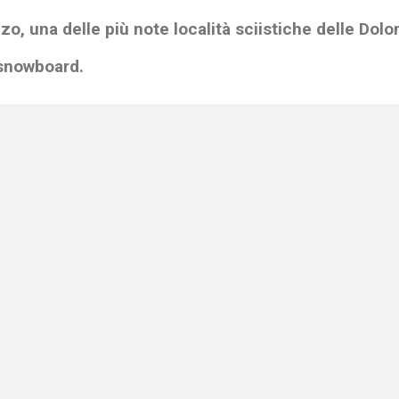
, una delle più note località sciistiche delle Dolomi
 snowboard.
stico comprende 120 chilometri di piste e 36 moderni impianti d
ono piste facili per principianti, piste di media difficoltà e pist
ca Cortina d'Ampezzo (PDF)
ro stile di sciiata con un corso collettivo o un maestro privato
igliore nei
noleggi di sci
di Cortina.