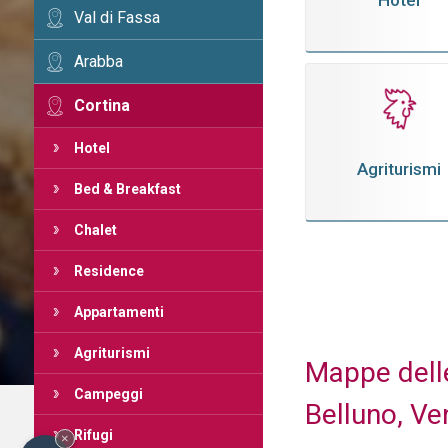
Hotel
Val di Fassa
Arabba
Cortina
Hotel
Agriturismi
Bed & Breakfast
Chalet
Residence
Appartamenti
Agriturismi
Mappe delle
Campeggi
Belluno, Ven
Rifugi
×