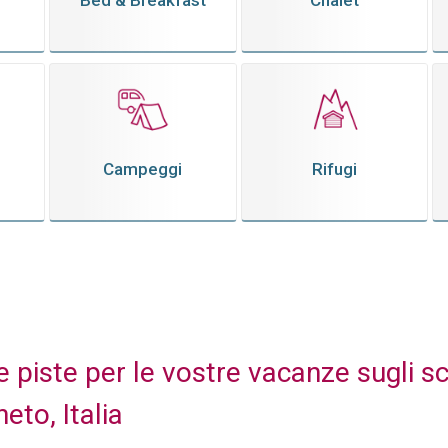
Bed & Breakfast
Chalet
Campeggi
Rifugi
 piste per le vostre vacanze sugli sci
eto, Italia