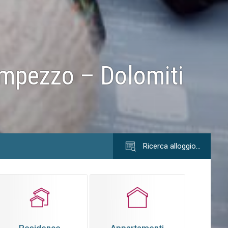
’Ampezzo – Dolomiti
Ricerca alloggio…