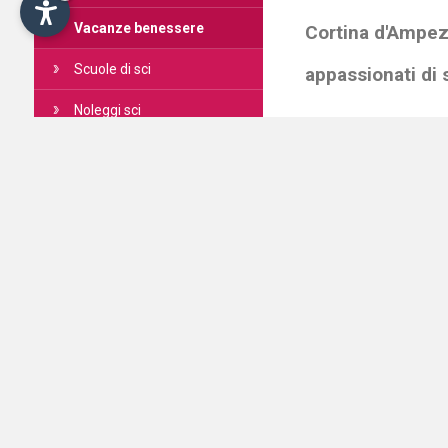
Vacanze benessere
Cortina d'Ampezzo
Scuole di sci
appassionati di
Noleggi sci
Il comprensorio scii
Guide alpine
altitudine. Vi attend
Ristoranti
Mappa sciisti
Sport e tempo libero
Taxi e bus
Perfezionate il vost
Cose da vedere
l'equipaggiamento m
Cartine sciistiche
Cartine escursionistiche
Shopping