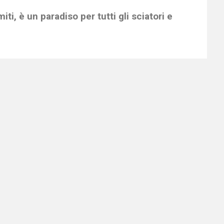
ti, è un paradiso per tutti gli sciatori e
i risalita che si snodano dai 1.050 ai 2.932 m di
e impegnative per sciatori esperti e professionisti.
 in una delle
scuole di sci
e trovate