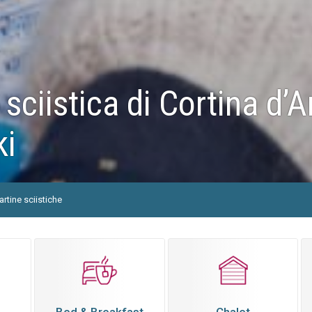
 sciistica di Cortina d
ki
artine sciistiche