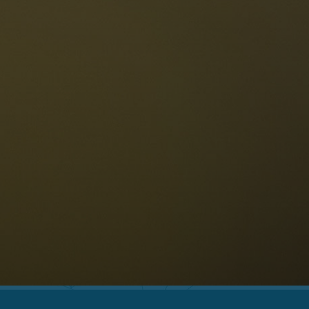
Le Dolomiti
Lingua
ichiesta disponibilità
Italiano
olomiti UNESCO
istoranti
toria e leggende
osizione
ellaronda
ciare
Informazioni
scursioni
ountain bike
Privacy
uoghi d'interesse
Impressum