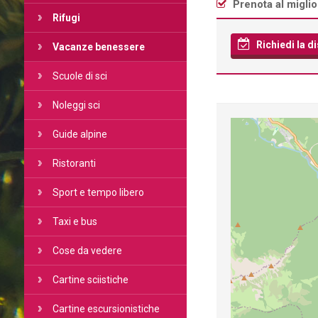
Prenota al migli
Rifugi
Richiedi la di
Vacanze benessere
Scuole di sci
Noleggi sci
Guide alpine
Ristoranti
Sport e tempo libero
Taxi e bus
Cose da vedere
Cartine sciistiche
Cartine escursionistiche