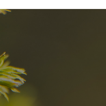
I migliori Rist
nelle Dolomiti
i sogni?
Scoprili ora
za nelle Dolomiti