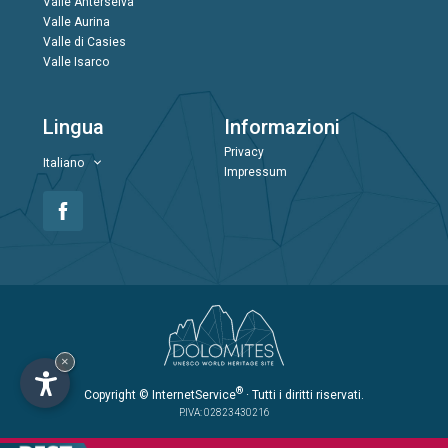
Valle Anterselva
Valle Aurina
Valle di Casies
Valle Isarco
Lingua
Informazioni
Privacy
Italiano
Impressum
×
®
Copyright
© InternetService
· Tutti i diritti riservati.
P.IVA: 02823430216