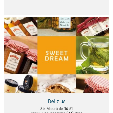
Delizius
Str. Micurá de Rü 51