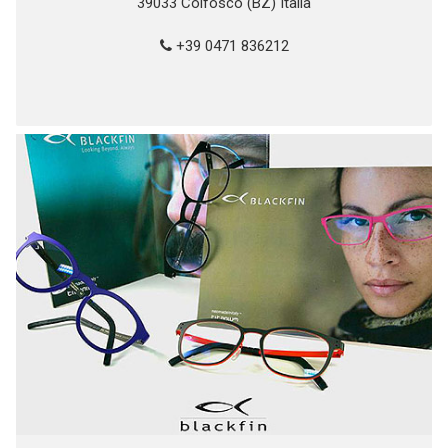
39033 Colfosco (BZ) Italia
+39 0471 836212