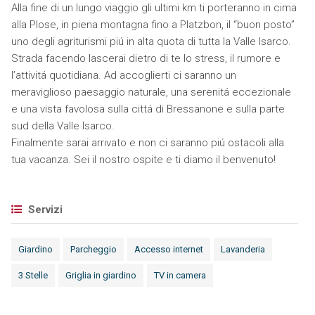
Alla fine di un lungo viaggio gli ultimi km ti porteranno in cima
alla Plose, in piena montagna fino a Platzbon, il “buon posto”
uno degli agriturismi piú in alta quota di tutta la Valle Isarco.
Strada facendo lascerai dietro di te lo stress, il rumore e
l’attivitá quotidiana. Ad accoglierti ci saranno un
meraviglioso paesaggio naturale, una serenitá eccezionale
e una vista favolosa sulla cittá di Bressanone e sulla parte
sud della Valle Isarco.
Finalmente sarai arrivato e non ci saranno piú ostacoli alla
tua vacanza. Sei il nostro ospite e ti diamo il benvenuto!
Servizi
Giardino
Parcheggio
Accesso internet
Lavanderia
3 Stelle
Griglia in giardino
TV in camera