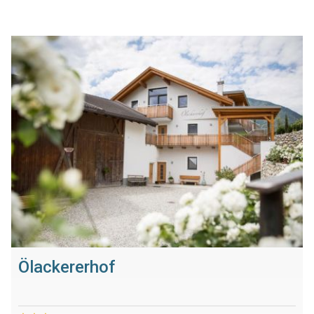
Ölackererhof