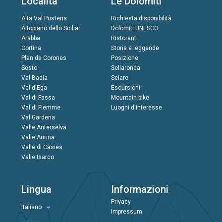
Località
Le Dolomiti
Alta Val Pusteria
Richiesta disponibilità
Altopiano dello Sciliar
Dolomiti UNESCO
Arabba
Ristoranti
Cortina
Storia e leggende
Plan de Corones
Posizione
Sesto
Sellaronda
Val Badia
Sciare
Val d'Ega
Escursioni
Val di Fassa
Mountain bike
Val di Fiemme
Luoghi d'interesse
Val Gardena
Valle Anterselva
Valle Aurina
Valle di Casies
Valle Isarco
Lingua
Informazioni
Privacy
Italiano
Impressum