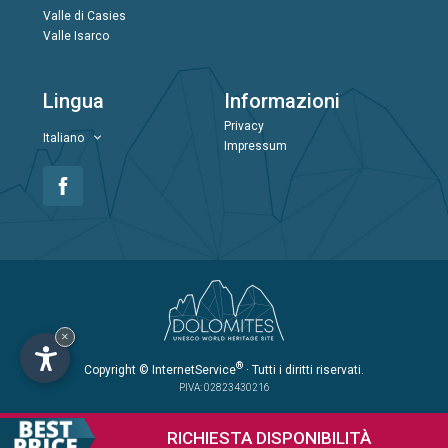
Valle di Casies
Valle Isarco
Lingua
Informazioni
Privacy
Italiano
Impressum
×
®
Copyright
© InternetService
· Tutti i diritti riservati.
P.IVA: 02823430216
RICHIESTA
DISPONIBILITÀ