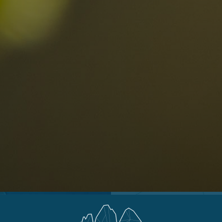
Ahrntal
V
Antholzertal
U
Arabba
R
0
Cortina
G
Eggental
L
Kinder
Eisacktal
S
Fassatal
S
Gadertal
Grödnertal
M
erbindlich
Gsiesertal
S
fragen
Hochpustertal
Kronplatz
Schlerngebiet
Sexten
Val di Fiemme