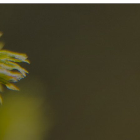
el
Die besten R
in den Dolomi
Hier entdecken
Ortschaften