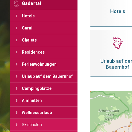
Gadertal
Hotels
Hotels
Garni
Chalets
Residences
Urlaub auf d
Ferienwohnungen
Bauernhof
Urlaub auf dem Bauernhof
Campingplätze
Almhütten
Wellnessurlaub
Skischulen