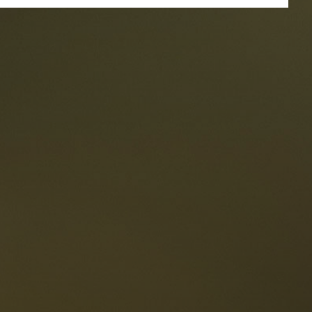
estaurants
ten
Die Dolomiten
Sprache