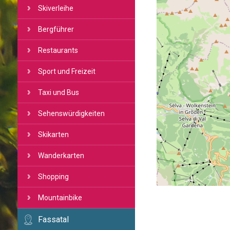
Skiverleihe
Bergführer
Restaurants
Sport und Freizeit
Taxi und Bus
Sehenswürdigkeiten
Skikarten
Wanderkarten
Shopping
Mountainbike
Fassatal