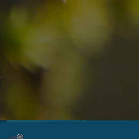
09
10
2
Anreise
Abreise
Erwachsene
Unv
Hotel
Ortschaft
An
×