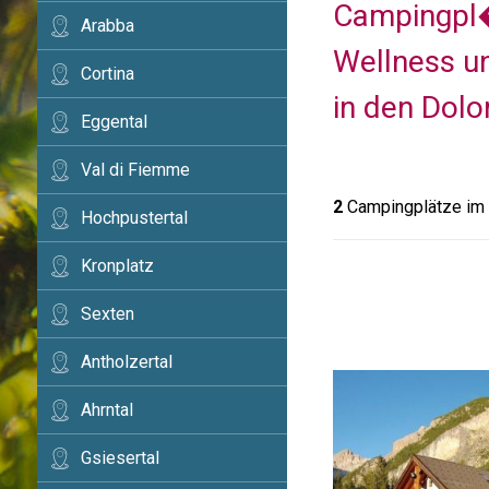
Campingpl�
Arabba
Wellness u
Cortina
in den Dolo
Eggental
Val di Fiemme
2
Campingplätze im 
Hochpustertal
Kronplatz
Sexten
Antholzertal
Ahrntal
Gsiesertal