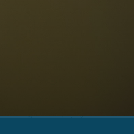
erfügbarkeit anfragen
Deutsch
NESCO Dolomiten
estaurants
eschichte und Legenden
age
ellaronda
kifahren
Informationen
Wandern
ountainbike
Privacy
ehenswürdigkeiten
Impressum