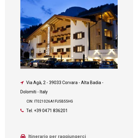
Via Agà, 2
-
39033 Corvara - Alta Badia -
Dolomiti - Italy
CIN: IT021026A1FU5B55HG
Tel.
+39 0471 836201
Itinerario per raggiungerci