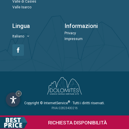
Valle di Casies
Valle Isarco
Lingua
Informazioni
Privacy
Italiano
Impressum
×
®
Copyright
© InternetService
· Tutti i diritti riservati.
P.IVA: 02823430216
RICHIESTA
DISPONIBILITÀ