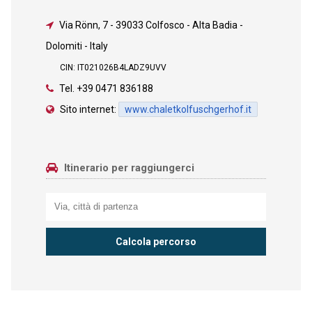
Via Rönn, 7
-
39033 Colfosco - Alta Badia -
Dolomiti - Italy
CIN: IT021026B4LADZ9UVV
Tel.
+39 0471 836188
Sito internet:
www.chaletkolfuschgerhof.it
Itinerario per raggiungerci