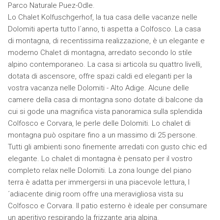
Parco Naturale Puez-Odle.
Lo Chalet Kolfuschgerhof, la tua casa delle vacanze nelle
Dolomiti aperta tutto l´anno, ti aspetta a Colfosco. La casa
di montagna, di recentissima realizzazione, è un elegante e
moderno Chalet di montagna, arredato secondo lo stile
alpino contemporaneo. La casa si articola su quattro livelli,
dotata di ascensore, offre spazi caldi ed eleganti per la
vostra vacanza nelle Dolomiti - Alto Adige. Alcune delle
camere della casa di montagna sono dotate di balcone da
cui si gode una magnifica vista panoramica sulla splendida
Colfosco e Corvara, le perle delle Dolomiti. Lo chalet di
montagna può ospitare fino a un massimo di 25 persone.
Tutti gli ambienti sono finemente arredati con gusto chic ed
elegante. Lo chalet di montagna è pensato per il vostro
completo relax nelle Dolomiti. La zona lounge del piano
terra è adatta per immergersi in una piacevole lettura, l
´adiacente dinig room offre una meravigliosa vista su
Colfosco e Corvara. Il patio esterno è ideale per consumare
un aperitivo respirando la frizzante aria alpina.