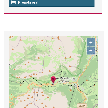
Prenota ora!
+
−