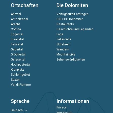
Ortschaften
Die Dolomiten
Ahrntal
Verfügbarkeit anfragen
Antholzertal
UNESCO Dolomiten
Arabba
Restaurants
Cortina
Geschichte und Legenden
Eggental
Lage
Eisacktal
Sellaronda
Fassatal
Skifahren
Gadertal
Wandern
Grödnertal
Mountainbike
Gsiesertal
Sehenswürdigkeiten
Hochpustertal
Kronplatz
Schlerngebiet
Sexten
Val di Fiemme
Sprache
Informationen
Privacy
Deutsch
Impressum