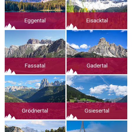
Eggental
Eisacktal
Fassatal
Gadertal
Grödnertal
Gsiesertal