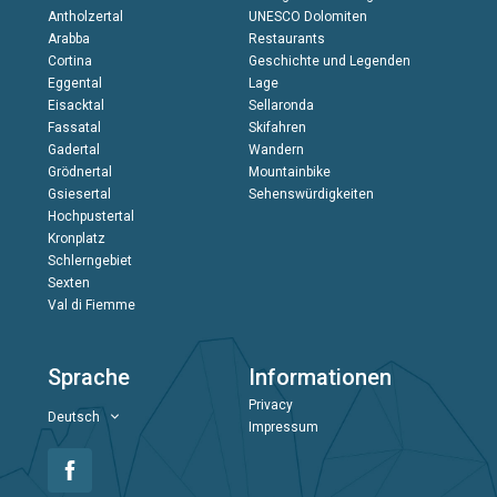
Antholzertal
UNESCO Dolomiten
Arabba
Restaurants
Cortina
Geschichte und Legenden
Eggental
Lage
Eisacktal
Sellaronda
Fassatal
Skifahren
Gadertal
Wandern
Grödnertal
Mountainbike
Gsiesertal
Sehenswürdigkeiten
Hochpustertal
Kronplatz
Schlerngebiet
Sexten
Val di Fiemme
Sprache
Informationen
Privacy
Deutsch
Impressum