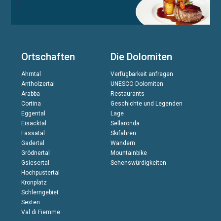
Ortschaften
Die Dolomiten
Ahrntal
Verfügbarkeit anfragen
Antholzertal
UNESCO Dolomiten
Arabba
Restaurants
Cortina
Geschichte und Legenden
Eggental
Lage
Eisacktal
Sellaronda
Fassatal
Skifahren
Gadertal
Wandern
Grödnertal
Mountainbike
Gsiesertal
Sehenswürdigkeiten
Hochpustertal
Kronplatz
Schlerngebiet
Sexten
Val di Fiemme