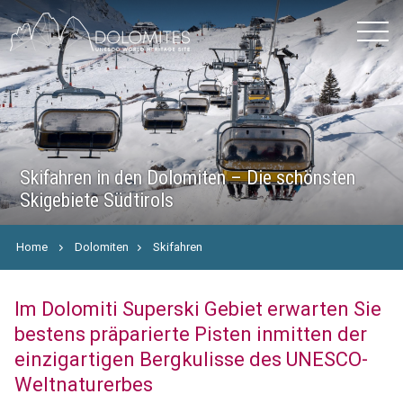
Skifahren in den Dolomiten – Die schönsten
Skigebiete Südtirols
Home
Dolomiten
Skifahren
Im Dolomiti Superski Gebiet erwarten Sie
bestens präparierte Pisten inmitten der
einzigartigen Bergkulisse des UNESCO-
Weltnaturerbes