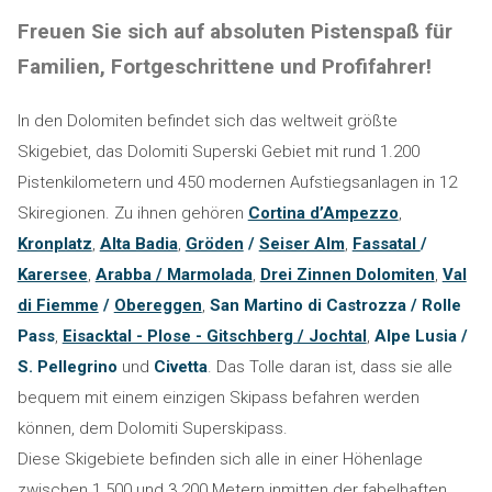
Freuen Sie sich auf absoluten Pistenspaß für
Familien, Fortgeschrittene und Profifahrer!
In den Dolomiten befindet sich das weltweit größte
Skigebiet, das Dolomiti Superski Gebiet mit rund 1.200
Pistenkilometern und 450 modernen Aufstiegsanlagen in 12
Skiregionen. Zu ihnen gehören
Cortina d’Ampezzo
,
Kronplatz
,
Alta Badia
,
Gröden
/
Seiser Alm
,
Fassatal
/
Karersee
,
Arabba / Marmolada
,
Drei Zinnen Dolomiten
,
Val
di Fiemme
/
Obereggen
,
San Martino di Castrozza / Rolle
Pass
,
Eisacktal - Plose - Gitschberg / Jochtal
,
Alpe Lusia /
S. Pellegrino
und
Civetta
. Das Tolle daran ist, dass sie alle
bequem mit einem einzigen Skipass befahren werden
können, dem Dolomiti Superskipass.
Diese Skigebiete befinden sich alle in einer Höhenlage
zwischen 1.500 und 3.200 Metern inmitten der fabelhaften