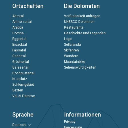
Ortschaften
Die Dolomiten
Ahrntal
Verfügbarkeit anfragen
Antholzertal
UNESCO Dolomiten
Arabba
Restaurants
Cortina
Geschichte und Legenden
Eggental
Lage
Eisacktal
Sellaronda
Fassatal
Skifahren
Gadertal
Wandern
Grödnertal
Mountainbike
Gsiesertal
Sehenswürdigkeiten
Hochpustertal
Kronplatz
Schlerngebiet
Sexten
Val di Fiemme
Sprache
Informationen
Privacy
Deutsch
Impressum