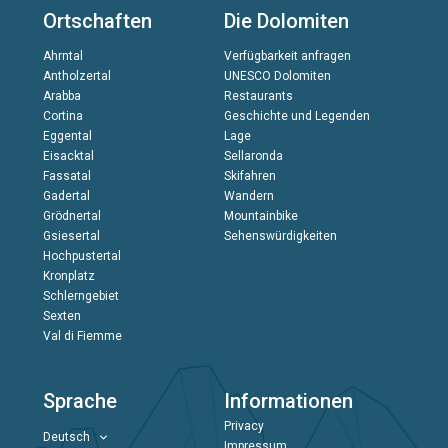
Ortschaften
Die Dolomiten
Ahrntal
Verfügbarkeit anfragen
Antholzertal
UNESCO Dolomiten
Arabba
Restaurants
Cortina
Geschichte und Legenden
Eggental
Lage
Eisacktal
Sellaronda
Fassatal
Skifahren
Gadertal
Wandern
Grödnertal
Mountainbike
Gsiesertal
Sehenswürdigkeiten
Hochpustertal
Kronplatz
Schlerngebiet
Sexten
Val di Fiemme
Sprache
Informationen
Privacy
Deutsch
Impressum