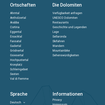
Ortschaften
Die Dolomiten
Ahrntal
Verfügbarkeit anfragen
Antholzertal
UNESCO Dolomiten
Arabba
Restaurants
Cortina
Geschichte und Legenden
Eggental
Lage
Eisacktal
Sellaronda
Fassatal
Skifahren
Gadertal
Wandern
Grödnertal
Mountainbike
Gsiesertal
Sehenswürdigkeiten
Hochpustertal
Kronplatz
Schlerngebiet
Sexten
Val di Fiemme
Sprache
Informationen
Privacy
Deutsch
Impressum