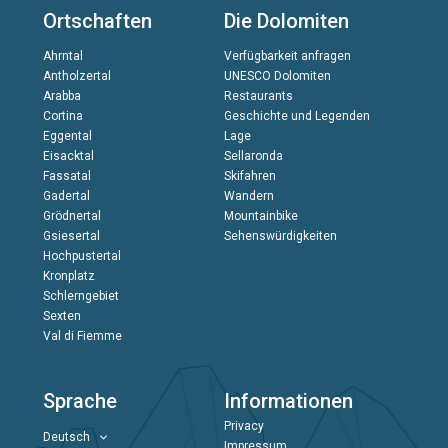
Ortschaften
Die Dolomiten
Ahrntal
Verfügbarkeit anfragen
Antholzertal
UNESCO Dolomiten
Arabba
Restaurants
Cortina
Geschichte und Legenden
Eggental
Lage
Eisacktal
Sellaronda
Fassatal
Skifahren
Gadertal
Wandern
Grödnertal
Mountainbike
Gsiesertal
Sehenswürdigkeiten
Hochpustertal
Kronplatz
Schlerngebiet
Sexten
Val di Fiemme
Sprache
Informationen
Privacy
Deutsch
Impressum