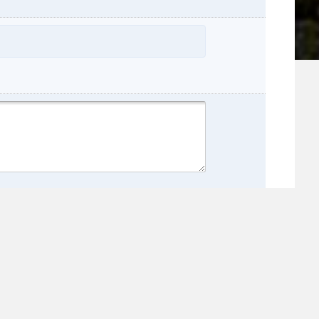
hname:
:
inz: