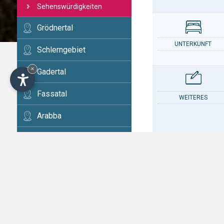
Sehenswürdigkeiten
Grödnertal
UNTERKUNFT
Schlerngebiet
×
Gadertal
Fassatal
WEITERES
Arabba
Cortina
Eggental
KONTAKT
Val di Fiemme
Hochpustertal