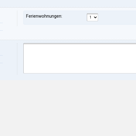
Ferienwohnungen:
Vorname:
Nac
Adresse:
PLZ
Stadt:
Prov