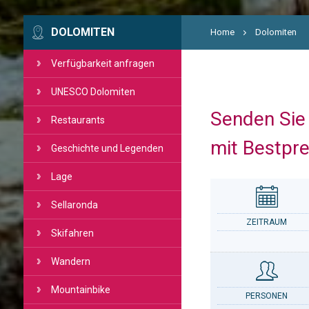
DOLOMITEN
Home
Dolomiten
Verfügbarkeit anfragen
UNESCO Dolomiten
Senden Sie 
Restaurants
mit Bestpre
Geschichte und Legenden
Lage
Sellaronda
ZEITRAUM
Skifahren
Wandern
Mountainbike
PERSONEN