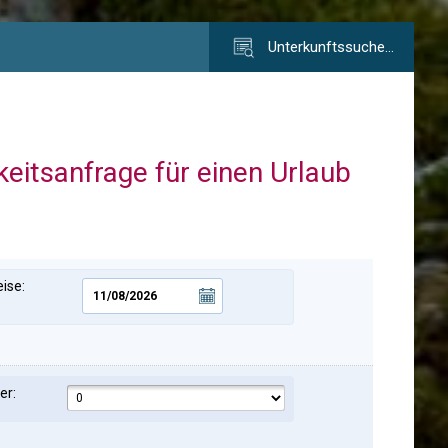
Unterkunftssuche…
keitsanfrage für einen Urlaub
ise:
er: