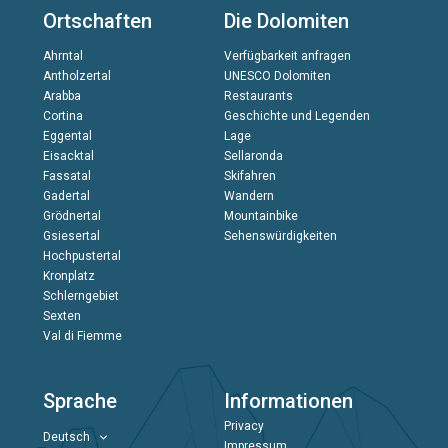
Ortschaften
Die Dolomiten
Ahrntal
Verfügbarkeit anfragen
Antholzertal
UNESCO Dolomiten
Arabba
Restaurants
Cortina
Geschichte und Legenden
Eggental
Lage
Eisacktal
Sellaronda
Fassatal
Skifahren
Gadertal
Wandern
Grödnertal
Mountainbike
Gsiesertal
Sehenswürdigkeiten
Hochpustertal
Kronplatz
Schlerngebiet
Sexten
Val di Fiemme
Sprache
Informationen
Privacy
Deutsch
Impressum