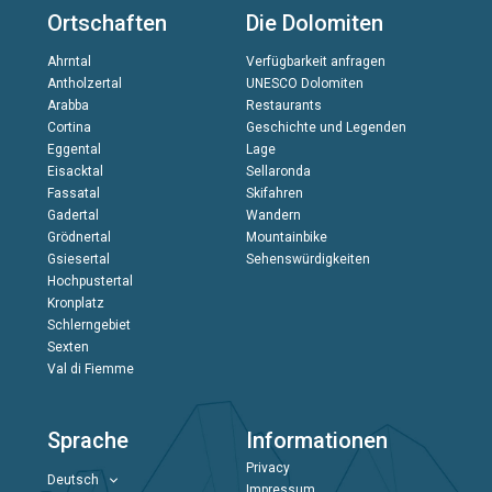
Ortschaften
Die Dolomiten
Ahrntal
Verfügbarkeit anfragen
Antholzertal
UNESCO Dolomiten
Arabba
Restaurants
Cortina
Geschichte und Legenden
Eggental
Lage
Eisacktal
Sellaronda
Fassatal
Skifahren
Gadertal
Wandern
Grödnertal
Mountainbike
Gsiesertal
Sehenswürdigkeiten
Hochpustertal
Kronplatz
Schlerngebiet
Sexten
Val di Fiemme
Sprache
Informationen
Privacy
Deutsch
Impressum