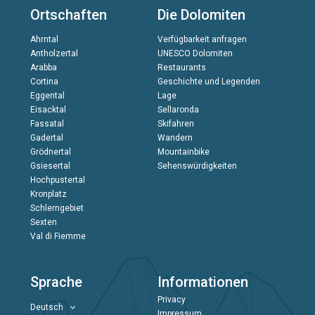
Ortschaften
Die Dolomiten
Ahrntal
Verfügbarkeit anfragen
Antholzertal
UNESCO Dolomiten
Arabba
Restaurants
Cortina
Geschichte und Legenden
Eggental
Lage
Eisacktal
Sellaronda
Fassatal
Skifahren
Gadertal
Wandern
Grödnertal
Mountainbike
Gsiesertal
Sehenswürdigkeiten
Hochpustertal
Kronplatz
Schlerngebiet
Sexten
Val di Fiemme
Sprache
Informationen
Privacy
Deutsch
Impressum