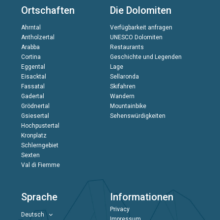
Ortschaften
Die Dolomiten
Ahrntal
Verfügbarkeit anfragen
Antholzertal
UNESCO Dolomiten
Arabba
Restaurants
Cortina
Geschichte und Legenden
Eggental
Lage
Eisacktal
Sellaronda
Fassatal
Skifahren
Gadertal
Wandern
Grödnertal
Mountainbike
Gsiesertal
Sehenswürdigkeiten
Hochpustertal
Kronplatz
Schlerngebiet
Sexten
Val di Fiemme
Sprache
Informationen
Privacy
Deutsch
Impressum