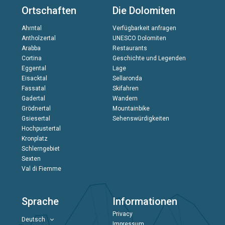
Ortschaften
Die Dolomiten
Ahrntal
Verfügbarkeit anfragen
Antholzertal
UNESCO Dolomiten
Arabba
Restaurants
Cortina
Geschichte und Legenden
Eggental
Lage
Eisacktal
Sellaronda
Fassatal
Skifahren
Gadertal
Wandern
Grödnertal
Mountainbike
Gsiesertal
Sehenswürdigkeiten
Hochpustertal
Kronplatz
Schlerngebiet
Sexten
Val di Fiemme
Sprache
Informationen
Privacy
Deutsch
Impressum