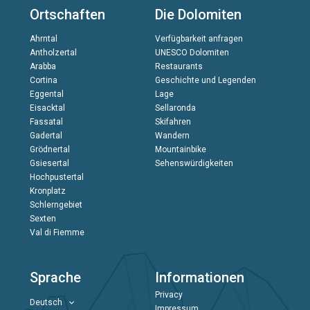
Ortschaften
Die Dolomiten
Ahrntal
Verfügbarkeit anfragen
Antholzertal
UNESCO Dolomiten
Arabba
Restaurants
Cortina
Geschichte und Legenden
Eggental
Lage
Eisacktal
Sellaronda
Fassatal
Skifahren
Gadertal
Wandern
Grödnertal
Mountainbike
Gsiesertal
Sehenswürdigkeiten
Hochpustertal
Kronplatz
Schlerngebiet
Sexten
Val di Fiemme
Sprache
Informationen
Privacy
Deutsch
Impressum