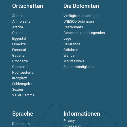
Ortschaften
Die Dolomiten
Ahrntal
Verfügbarkeit anfragen
Antholzertal
UNESCO Dolomiten
Arabba
Restaurants
Cortina
Geschichte und Legenden
Eggental
Lage
Eisacktal
Sellaronda
Fassatal
Skifahren
Gadertal
Wandern
Grödnertal
Mountainbike
Gsiesertal
Sehenswürdigkeiten
Hochpustertal
Kronplatz
Schlerngebiet
Sexten
Val di Fiemme
Sprache
Informationen
Privacy
Deutsch
Impressum