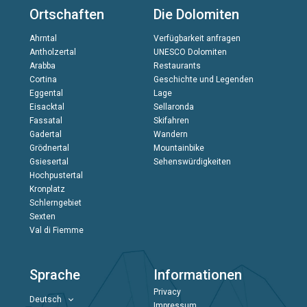
Ortschaften
Die Dolomiten
Ahrntal
Verfügbarkeit anfragen
Antholzertal
UNESCO Dolomiten
Arabba
Restaurants
Cortina
Geschichte und Legenden
Eggental
Lage
Eisacktal
Sellaronda
Fassatal
Skifahren
Gadertal
Wandern
Grödnertal
Mountainbike
Gsiesertal
Sehenswürdigkeiten
Hochpustertal
Kronplatz
Schlerngebiet
Sexten
Val di Fiemme
Sprache
Informationen
Privacy
Deutsch
Impressum