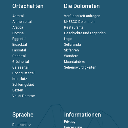
Ortschaften
Die Dolomiten
Ahrntal
Verfügbarkeit anfragen
Antholzertal
UNESCO Dolomiten
Arabba
Restaurants
Cortina
Geschichte und Legenden
Eggental
Lage
Eisacktal
Sellaronda
Fassatal
Skifahren
Gadertal
Wandern
Grödnertal
Mountainbike
Gsiesertal
Sehenswürdigkeiten
Hochpustertal
Kronplatz
Schlerngebiet
Sexten
Val di Fiemme
Sprache
Informationen
Privacy
Deutsch
Impressum