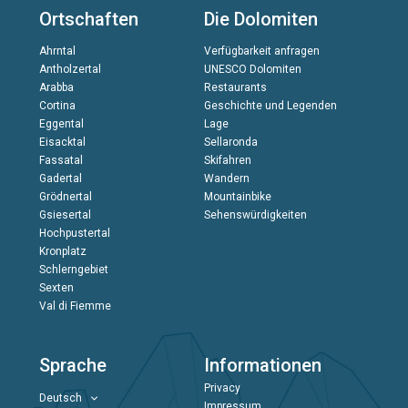
Ortschaften
Die Dolomiten
Ahrntal
Verfügbarkeit anfragen
Antholzertal
UNESCO Dolomiten
Arabba
Restaurants
Cortina
Geschichte und Legenden
Eggental
Lage
Eisacktal
Sellaronda
Fassatal
Skifahren
Gadertal
Wandern
Grödnertal
Mountainbike
Gsiesertal
Sehenswürdigkeiten
Hochpustertal
Kronplatz
Schlerngebiet
Sexten
Val di Fiemme
Sprache
Informationen
Privacy
Deutsch
Impressum